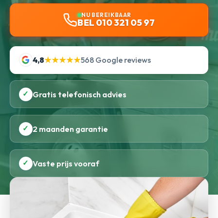
NU BEREIKBAAR
BEL 010 321 05 97
4,8
★★★★★
568 Google reviews
✓
Gratis telefonisch advies
✓
2 maanden garantie
✓
Vaste prijs vooraf