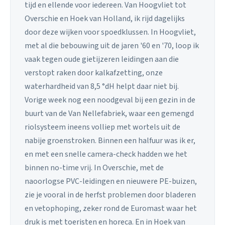
tijd en ellende voor iedereen. Van Hoogvliet tot
Overschie en Hoek van Holland, ik rijd dagelijks
door deze wijken voor spoedklussen. In Hoogvliet,
met al die bebouwing uit de jaren '60 en '70, loop ik
vaak tegen oude gietijzeren leidingen aan die
verstopt raken door kalkafzetting, onze
waterhardheid van 8,5 °dH helpt daar niet bij.
Vorige week nog een noodgeval bij een gezin in de
buurt van de Van Nellefabriek, waar een gemengd
riolsysteem ineens volliep met wortels uit de
nabije groenstroken. Binnen een halfuur was ik er,
en met een snelle camera-check hadden we het
binnen no-time vrij. In Overschie, met de
naoorlogse PVC-leidingen en nieuwere PE-buizen,
zie je vooral in de herfst problemen door bladeren
en vetophoping, zeker rond de Euromast waar het
druk is met toeristen en horeca. En in Hoek van