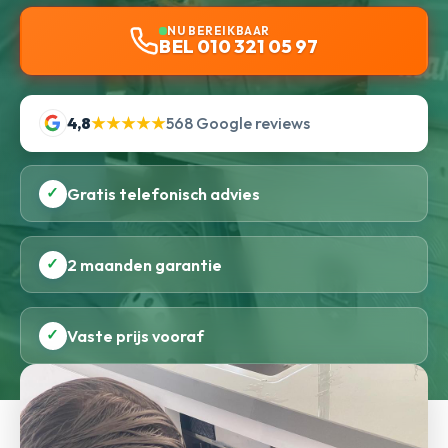
NU BEREIKBAAR
BEL 010 321 05 97
4,8
★★★★★
568 Google reviews
✓
Gratis telefonisch advies
✓
2 maanden garantie
✓
Vaste prijs vooraf