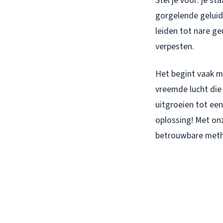
Stel je voor: je s
gorgelende geluide
leiden tot nare g
verpesten.
Het begint vaak m
vreemde lucht die 
uitgroeien tot een
oplossing! Met on
betrouwbare metho