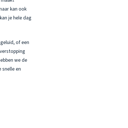
n maakt
 maar kan ook
kan je hele dag
 geluid, of een
e verstopping
 hebben we de
 snelle en