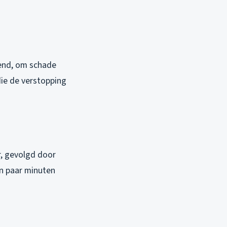
kend, om schade
die de verstopping
r, gevolgd door
en paar minuten