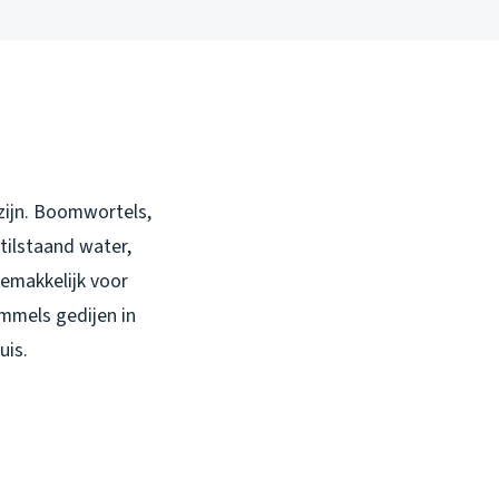
 zijn. Boomwortels,
tilstaand water,
gemakkelijk voor
mmels gedijen in
uis.