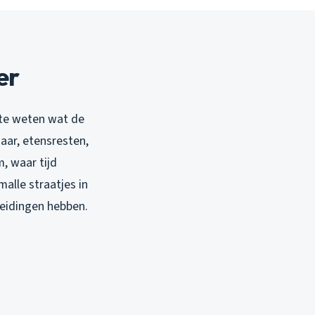
er
 te weten wat de
aar, etensresten,
, waar tijd
alle straatjes in
leidingen hebben.