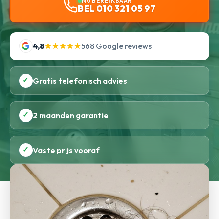
NU BEREIKBAAR
BEL 010 321 05 97
4,8
★★★★★
568 Google reviews
✓
Gratis telefonisch advies
✓
2 maanden garantie
✓
Vaste prijs vooraf