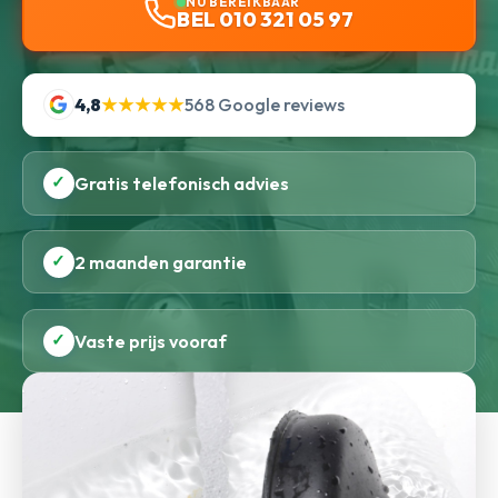
NU BEREIKBAAR
BEL 010 321 05 97
4,8
★★★★★
568 Google reviews
✓
Gratis telefonisch advies
✓
2 maanden garantie
✓
Vaste prijs vooraf