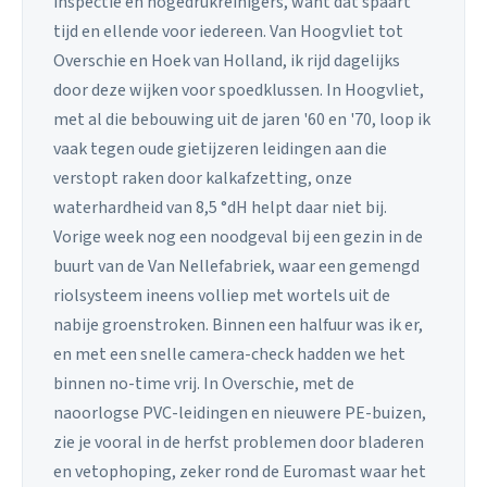
inspectie en hogedrukreinigers, want dat spaart
tijd en ellende voor iedereen. Van Hoogvliet tot
Overschie en Hoek van Holland, ik rijd dagelijks
door deze wijken voor spoedklussen. In Hoogvliet,
met al die bebouwing uit de jaren '60 en '70, loop ik
vaak tegen oude gietijzeren leidingen aan die
verstopt raken door kalkafzetting, onze
waterhardheid van 8,5 °dH helpt daar niet bij.
Vorige week nog een noodgeval bij een gezin in de
buurt van de Van Nellefabriek, waar een gemengd
riolsysteem ineens volliep met wortels uit de
nabije groenstroken. Binnen een halfuur was ik er,
en met een snelle camera-check hadden we het
binnen no-time vrij. In Overschie, met de
naoorlogse PVC-leidingen en nieuwere PE-buizen,
zie je vooral in de herfst problemen door bladeren
en vetophoping, zeker rond de Euromast waar het