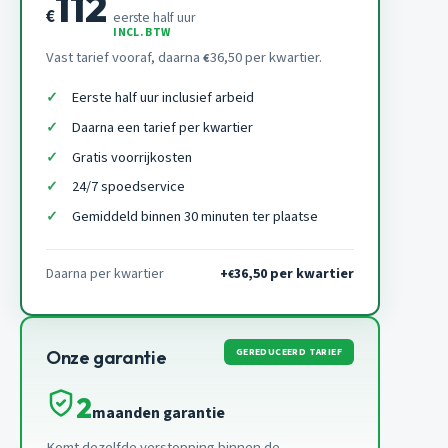
112
€
eerste half uur
INCL. BTW
Vast tarief vooraf, daarna
36,50 per kwartier.
€
Eerste half uur inclusief arbeid
Daarna een tarief per kwartier
Gratis voorrijkosten
24/7 spoedservice
Gemiddeld binnen 30 minuten ter plaatse
Daarna per kwartier
+
36,50 per kwartier
€
GEREDUCEERD TARIEF
Onze garantie
2
maanden garantie
Komt dezelfde verstopping binnen de