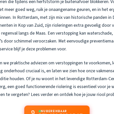
eren die tijdens een herfststorm je buitenafvoer blokkeren. V
iet meer goed weg, ruik je onaangename geuren, en in het e
 binnen. In Rotterdam, met zijn mix van historische panden in
nten in Kop van Zuid, zijn rioleringen extra gevoelig door
e regenval langs de Maas. Een verstopping kan waterschade,
’s door schimmel veroorzaken. Met eenvoudige preventiema
ervice blijf je deze problemen voor.
en we praktische adviezen om verstoppingen te voorkomen, 
 onderhoud cruciaal is, en laten we zien hoe onze vakmens
onditie houden. Of je nu woont in het levendige Rotterdam-Ce
erg, een goed functionerende riolering is essentieel voor j
n te vergeten? Lees verder en ontdek hoe je jouw riool prob
NU BEREIKBAAR