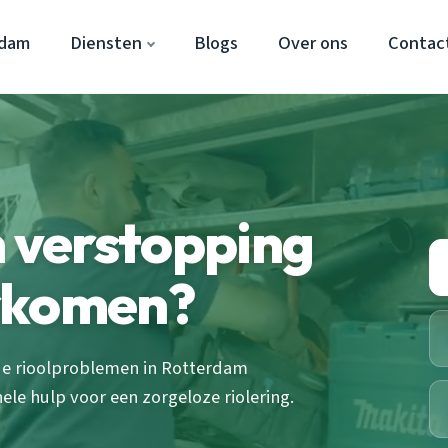
rdam
Diensten
Blogs
Over ons
Contac
n verstopping
orkomen?
 je rioolproblemen in Rotterdam
le hulp voor een zorgeloze riolering.