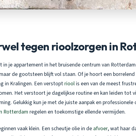
wel tegen rioolzorgen in R
ent in je appartement in het bruisende centrum van Rotterdam
ar de gootsteen blijft vol staan. Of je hoort een borrelend 
ng in Kralingen. Een verstopt
riool
is een van de meest frust
omen. Het verstoort je dagelijkse routine en kan leiden tot v
oming. Gelukkig kun je met de juiste aanpak en professionele
in Rotterdam
regelen en toekomstige ellende vermijden.
innen vaak klein. Een scheutje olie in de
afvoer
, wat haar d