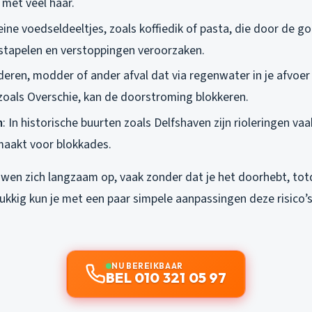
 met veel haar.
leine voedseldeeltjes, zoals koffiedik of pasta, die door de g
stapelen en verstoppingen veroorzaken.
aderen, modder of ander afval dat via regenwater in je afvoer
zoals Overschie, kan de doorstroming blokkeren.
n
: In historische buurten zoals Delfshaven zijn rioleringen v
maakt voor blokkades.
wen zich langzaam op, vaak zonder dat je het doorhebt, to
ukkig kun je met een paar simpele aanpassingen deze risico’s
NU BEREIKBAAR
BEL 010 321 05 97