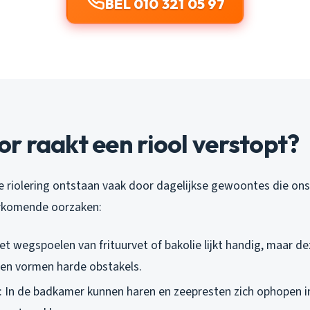
BEL 010 321 05 97
 raakt een riool verstopt?
e riolering ontstaan vaak door dagelijkse gewoontes die onsc
orkomende oorzaken:
Het wegspoelen van frituurvet of bakolie lijkt handig, maar de
n en vormen harde obstakels.
: In de badkamer kunnen haren en zeepresten zich ophopen in