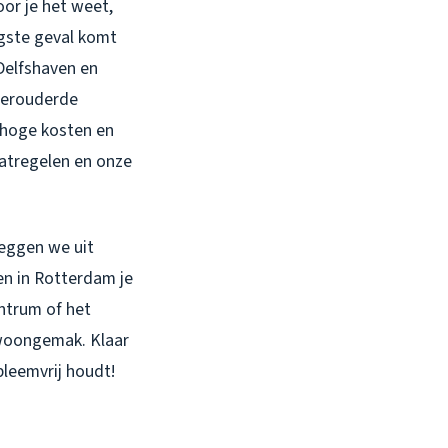
oor je het weet,
rgste geval komt
 Delfshaven en
 verouderde
 hoge kosten en
atregelen en onze
leggen we uit
en in Rotterdam je
ntrum of het
e woongemak. Klaar
leemvrij houdt!