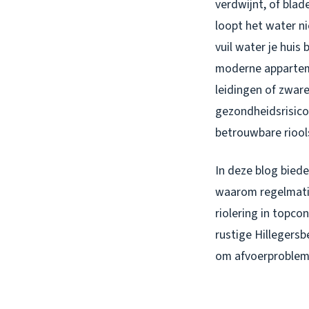
verdwijnt, of blad
loopt het water n
vuil water je huis
moderne apparteme
leidingen of zwar
gezondheidsrisico
betrouwbare riools
In deze blog bied
waarom regelmatig
riolering in topc
rustige Hillegersb
om afvoerprobleme