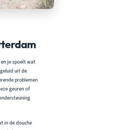
otterdam
 en je spoelt wat
geluid uit de
rerende problemen
ieze geuren of
 ondersteuning
at in de douche