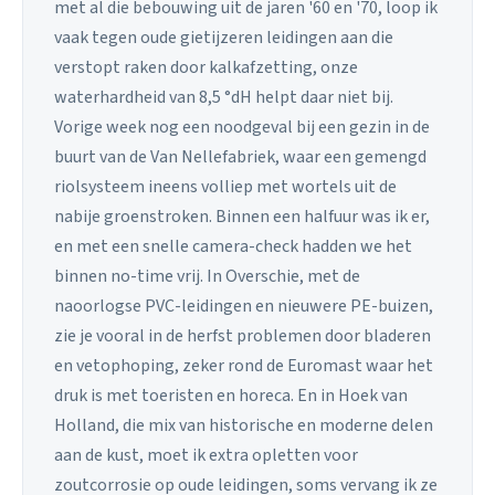
met al die bebouwing uit de jaren '60 en '70, loop ik
vaak tegen oude gietijzeren leidingen aan die
verstopt raken door kalkafzetting, onze
waterhardheid van 8,5 °dH helpt daar niet bij.
Vorige week nog een noodgeval bij een gezin in de
buurt van de Van Nellefabriek, waar een gemengd
riolsysteem ineens volliep met wortels uit de
nabije groenstroken. Binnen een halfuur was ik er,
en met een snelle camera-check hadden we het
binnen no-time vrij. In Overschie, met de
naoorlogse PVC-leidingen en nieuwere PE-buizen,
zie je vooral in de herfst problemen door bladeren
en vetophoping, zeker rond de Euromast waar het
druk is met toeristen en horeca. En in Hoek van
Holland, die mix van historische en moderne delen
aan de kust, moet ik extra opletten voor
zoutcorrosie op oude leidingen, soms vervang ik ze