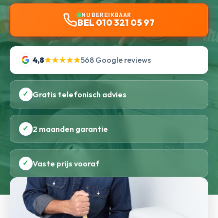
NU BEREIKBAAR
BEL 010 321 05 97
4,8
★★★★★
568 Google reviews
✓
Gratis telefonisch advies
✓
2 maanden garantie
✓
Vaste prijs vooraf