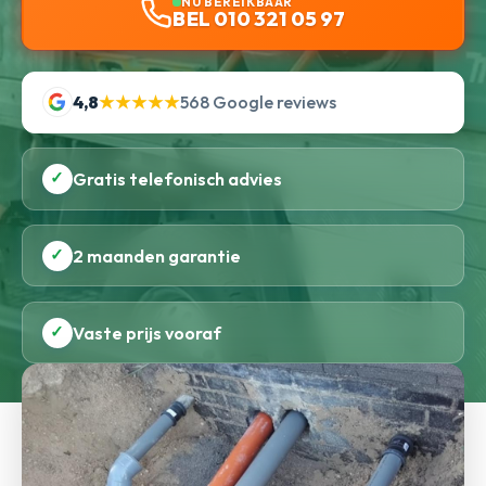
NU BEREIKBAAR
BEL 010 321 05 97
4,8
★★★★★
568 Google reviews
✓
Gratis telefonisch advies
✓
2 maanden garantie
✓
Vaste prijs vooraf