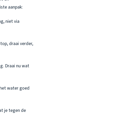
iste aanpak:
g, niet via
top, draai verder,
ig. Draai nu wat
f het water goed
t je tegen de