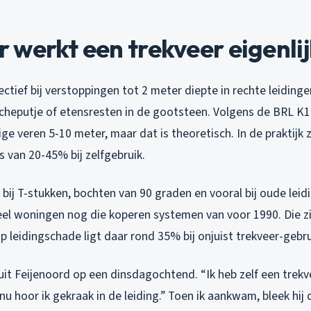
werkt een trekveer eigenlij
fectief bij verstoppingen tot 2 meter diepte in rechte leiding
ucheputje of etensresten in de gootsteen. Volgens de BRL 
e veren 5-10 meter, maar dat is theoretisch. In de praktijk z
 van 20-45% bij zelfgebruik.
bij T-stukken, bochten van 90 graden en vooral bij oude leid
eel woningen nog die koperen systemen van voor 1990. Die zi
op leidingschade ligt daar rond 35% bij onjuist trekveer-gebru
it Feijenoord op een dinsdagochtend. “Ik heb zelf een trekv
 hoor ik gekraak in de leiding.” Toen ik aankwam, bleek hij