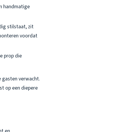
Een handmatige
g stilstaat, zit
demonteren voordat
e prop die
je gasten verwacht.
jst op een diepere
ht en