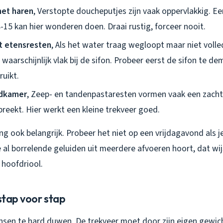
et haren
, Verstopte doucheputjes zijn vaak oppervlakkig. 
-15 kan hier wonderen doen. Draai rustig, forceer nooit.
 etensresten
, Als het water traag wegloopt maar niet volledi
waarschijnlijk vlak bij de sifon. Probeer eerst de sifon te 
ruikt.
adkamer
, Zeep- en tandenpastaresten vormen vaak een zacht
reekt. Hier werkt een kleine trekveer goed.
ing ook belangrijk. Probeer het niet op een vrijdagavond als 
je al borrelende geluiden uit meerdere afvoeren hoort, dat wi
 hoofdriool.
 stap voor stap
ensen te hard duwen. De trekveer moet door zijn eigen gewic