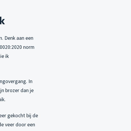
k
en. Denk aan een
K10020:2020 norm
ie ik
ingovergang. In
jn brozer dan je
ik.
eer gekocht bij de
 de veer door een