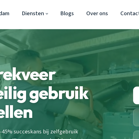
rdam
Diensten
Blogs
Over ons
Contac
rekveer
ilig gebruik
llen
-45% succeskans bij zelfgebruik