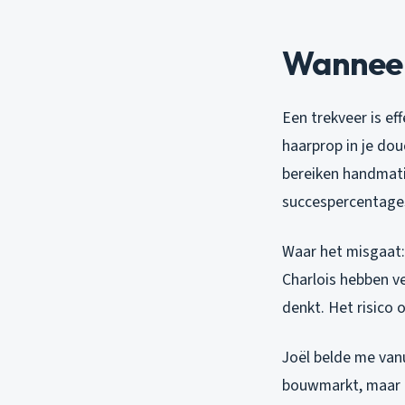
Wanneer 
Een trekveer is ef
haarprop in je do
bereiken handmatig
succespercentages
Waar het misgaat: 
Charlois hebben v
denkt. Het risico 
Joël belde me vanu
bouwmarkt, maar nu