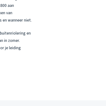
1.800 aan
kken van
is en wanneer niet.
buitenriolering en
n in zomer.
or je leiding