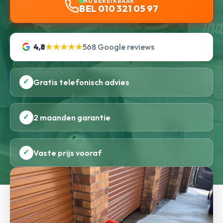
NU BEREIKBAAR
BEL 010 321 05 97
4,8
★★★★★
568 Google reviews
✓
Gratis telefonisch advies
✓
2 maanden garantie
✓
Vaste prijs vooraf