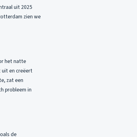
traal uit 2025
 Rotterdam zien we
or het natte
 uit en creëert
e, zat een
ch probleem in
zoals de