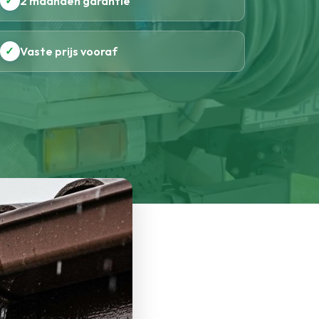
✓
2 maanden garantie
✓
Vaste prijs vooraf