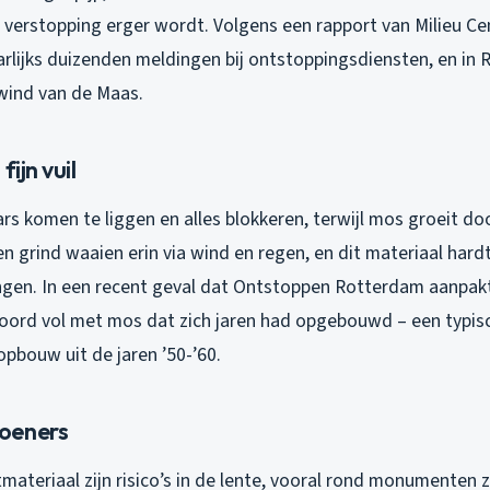
 verstopping erger wordt. Volgens een rapport van Milieu Cen
arlijks duizenden meldingen bij ontstoppingsdiensten, en in
 wind van de Maas.
fijn vuil
s komen te liggen en alles blokkeren, terwijl mos groeit do
n grind waaien erin via wind en regen, en dit materiaal hardt
ngen. In een recent geval dat Ontstoppen Rotterdam aanpakt
enoord vol met mos dat zich jaren had opgebouwd – een typis
pbouw uit de jaren ’50-’60.
oeners
ateriaal zijn risico’s in de lente, vooral rond monumenten 