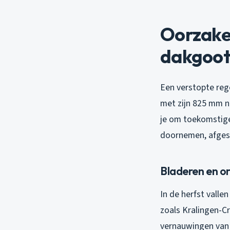
Oorzaken
dakgoo
Een verstopte reg
met zijn 825 mm ne
je om toekomstig
doornemen, afges
Bladeren en o
In de herfst valle
zoals Kralingen-Cr
vernauwingen van 