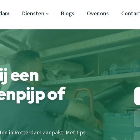
rdam
Diensten
Blogs
Over ons
Contac
ij een
enpijp of
ten in Rotterdam aanpakt. Met tips