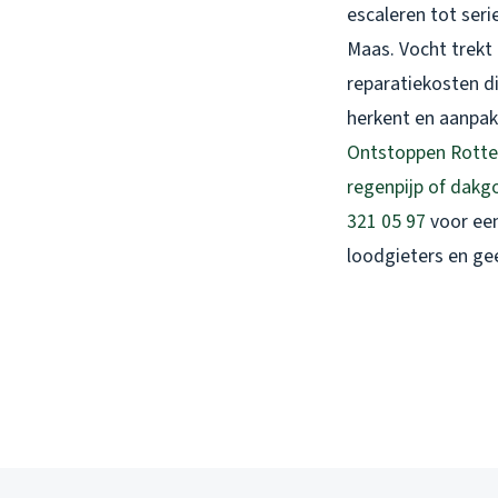
escaleren tot ser
Maas. Vocht trekt 
reparatiekosten di
herkent en aanpakt
Ontstoppen Rott
regenpijp of dakg
321 05 97
voor een
loodgieters en ge