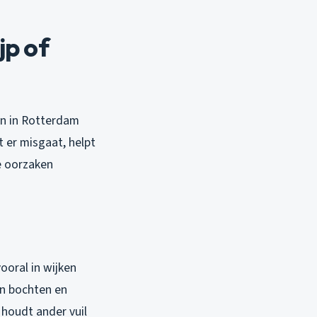
jp of
en in Rotterdam
t er misgaat, helpt
e oorzaken
ooral in wijken
in bochten en
 houdt ander vuil