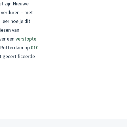
et zijn Nieuwe
e verduren – met
leer hoe je dit
viezen van
over een
verstopte
Rotterdam op
010
t gecertificeerde