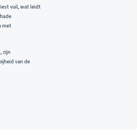
est vuil, wat leidt
chade
en met
 zijn
ijheid van de