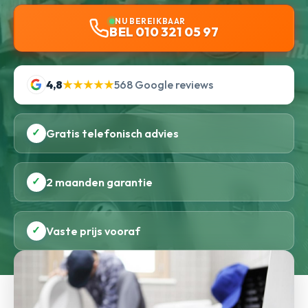
NU BEREIKBAAR
BEL 010 321 05 97
4,8
★★★★★
568 Google reviews
✓
Gratis telefonisch advies
✓
2 maanden garantie
✓
Vaste prijs vooraf