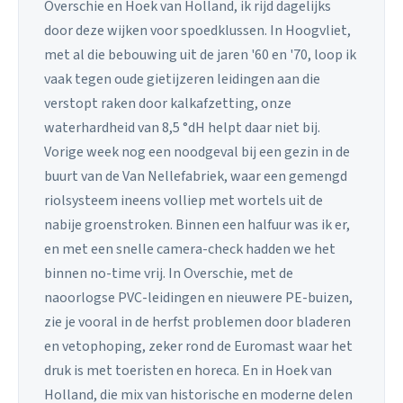
Overschie en Hoek van Holland, ik rijd dagelijks
door deze wijken voor spoedklussen. In Hoogvliet,
met al die bebouwing uit de jaren '60 en '70, loop ik
vaak tegen oude gietijzeren leidingen aan die
verstopt raken door kalkafzetting, onze
waterhardheid van 8,5 °dH helpt daar niet bij.
Vorige week nog een noodgeval bij een gezin in de
buurt van de Van Nellefabriek, waar een gemengd
riolsysteem ineens volliep met wortels uit de
nabije groenstroken. Binnen een halfuur was ik er,
en met een snelle camera-check hadden we het
binnen no-time vrij. In Overschie, met de
naoorlogse PVC-leidingen en nieuwere PE-buizen,
zie je vooral in de herfst problemen door bladeren
en vetophoping, zeker rond de Euromast waar het
druk is met toeristen en horeca. En in Hoek van
Holland, die mix van historische en moderne delen