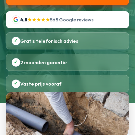
4,8
★★★★★
568 Google reviews
✓
Gratis telefonisch advies
✓
2 maanden garantie
✓
Vaste prijs vooraf