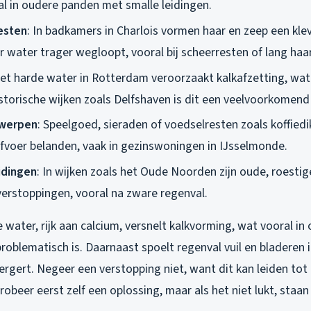
al in oudere panden met smalle leidingen.
esten
: In badkamers in Charlois vormen haar en zeep een kle
 water trager wegloopt, vooral bij scheerresten of lang haar
Het harde water in Rotterdam veroorzaakt kalkafzetting, wat
istorische wijken zoals Delfshaven is dit een veelvoorkomen
werpen
: Speelgoed, sieraden of voedselresten zoals koffied
afvoer belanden, vaak in gezinswoningen in IJsselmonde.
idingen
: In wijken zoals het Oude Noorden zijn oude, roestig
verstoppingen, vooral na zware regenval.
water, rijk aan calcium, versnelt kalkvorming, wat vooral in
roblematisch is. Daarnaast spoelt regenval vuil en bladeren 
ergert. Negeer een verstopping niet, want dit kan leiden to
obeer eerst zelf een oplossing, maar als het niet lukt, staan 