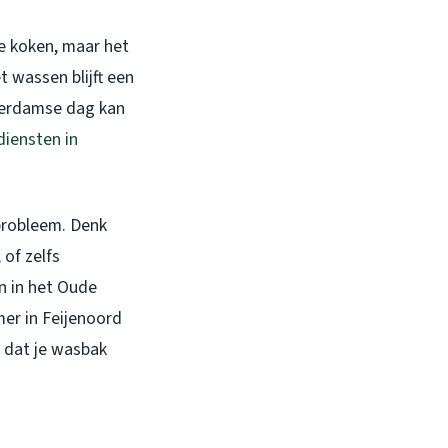
 te koken, maar het
t wassen blijft een
tterdamse dag kan
diensten in
 probleem. Denk
 of zelfs
n in het Oude
er in Feijenoord
r dat je wasbak