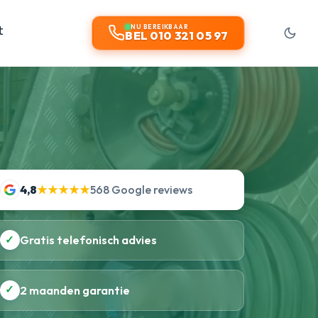
t
NU BEREIKBAAR
BEL 010 321 05 97
4,8
★★★★★
568 Google reviews
✓
Gratis telefonisch advies
✓
2 maanden garantie