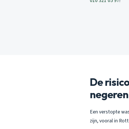
010 321 05 97
!
De risic
negeren
Een verstopte was
zijn, vooral in Ro