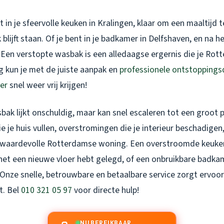
nt in je sfeervolle keuken in Kralingen, klaar om een maaltijd
blijft staan. Of je bent in je badkamer in Delfshaven, en na he
. Een verstopte wasbak is een alledaagse ergernis die je Ro
g kun je met de juiste aanpak en
professionele ontstoppings
er
snel weer vrij krijgen!
bak lijkt onschuldig, maar kan snel escaleren tot een groot
e je huis vullen, overstromingen die je interieur beschadigen,
e waardevolle Rotterdamse woning. Een overstroomde keuke
net een nieuwe vloer hebt gelegd, of een onbruikbare badkam
t. Onze snelle, betrouwbare en betaalbare service zorgt ervoo
t. Bel
010 321 05 97
voor directe hulp!
NU BEREIKBAAR