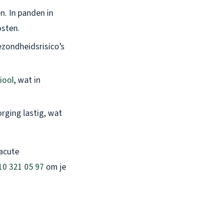
n. In panden in
osten.
zondheidsrisico’s
riool
, wat in
rging lastig, wat
 acute
10 321 05 97
om je