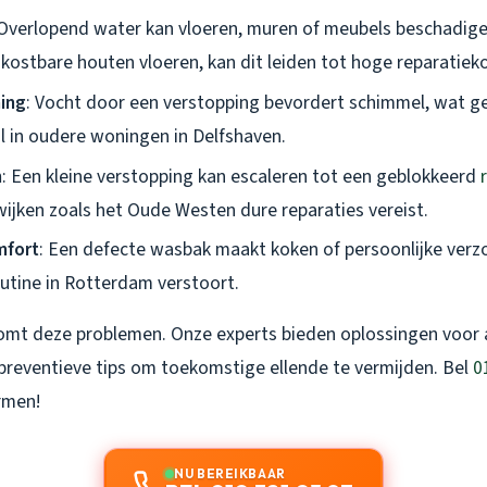
 Overlopend water kan vloeren, muren of meubels beschadige
 kostbare houten vloeren, kan dit leiden tot hoge reparatiek
ing
: Vocht door een verstopping bevordert schimmel, wat ge
al in oudere woningen in Delfshaven.
n
: Een kleine verstopping kan escaleren tot een geblokkeerd
wijken zoals het Oude Westen dure reparaties vereist.
mfort
: Een defecte wasbak maakt koken of persoonlijke verzo
outine in Rotterdam verstoort.
komt deze problemen. Onze experts bieden oplossingen voor
preventieve tips om toekomstige ellende te vermijden. Bel
0
rmen!
NU BEREIKBAAR