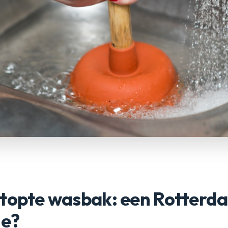
stopte wasbak: een Rotterd
ie?