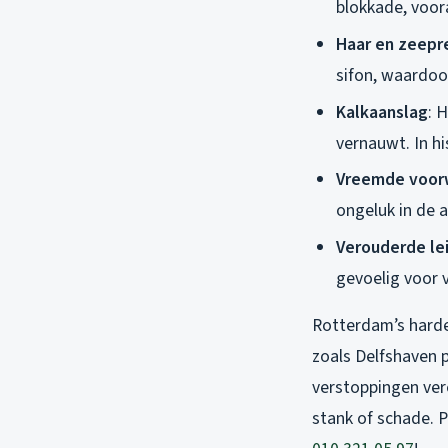
blokkade, voor
Haar en zeepr
sifon, waardoor
Kalkaanslag
: 
vernauwt. In h
Vreemde voor
ongeluk in de 
Verouderde le
gevoelig voor 
Rotterdam’s harde 
zoals Delfshaven p
verstoppingen ver
stank of schade. Pr