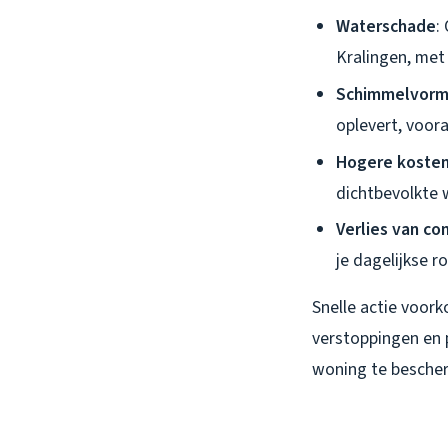
Waterschade
:
Kralingen, met
Schimmelvorm
oplevert, voor
Hogere koste
dichtbevolkte 
Verlies van co
je dagelijkse r
Snelle actie voor
verstoppingen en 
woning te besche