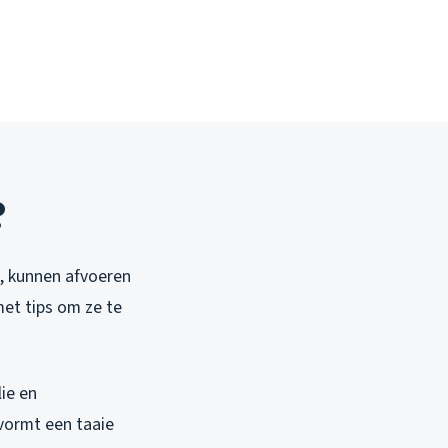
?
, kunnen afvoeren
met tips om ze te
lie en
vormt een taaie