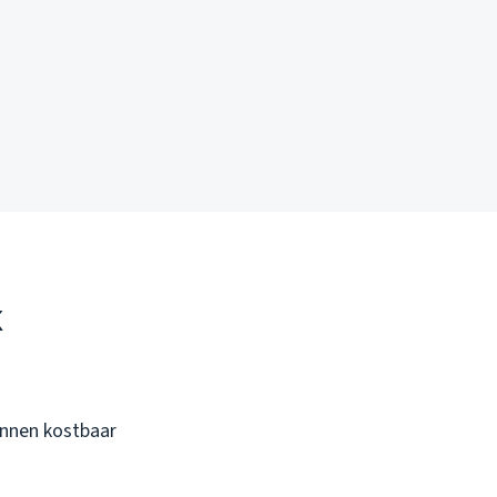
k
unnen kostbaar