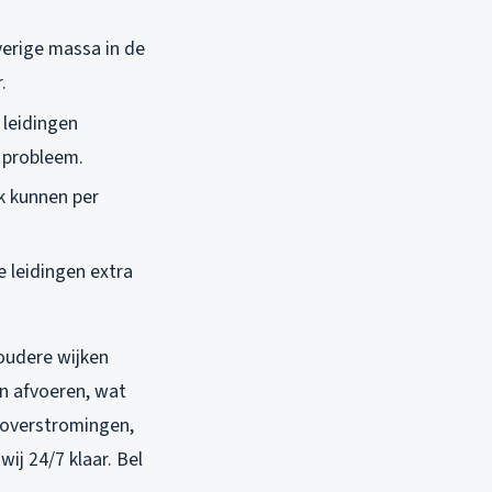
verige massa in de
.
 leidingen
d probleem.
ik kunnen per
e leidingen extra
 oudere wijken
in afvoeren, wat
t overstromingen,
wij 24/7 klaar. Bel