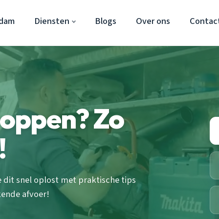
rdam
Diensten
Blogs
Over ons
Contac
oppen? Zo
!
dit snel oplost met praktische tips
kende afvoer!