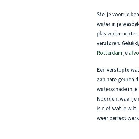
Stel je voor: je be
water in je wasbak 
plas water achter
verstoren. Gelukki
Rotterdam
je
afvo
Een verstopte was
aan nare geuren di
waterschade in j
Noorden, waar je 
is niet wat je wil
weer perfect werk