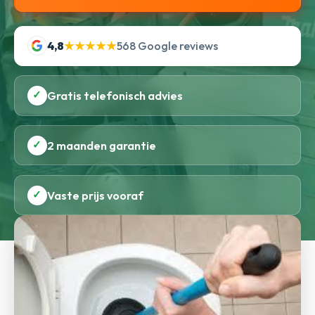
4,8
★★★★★
568 Google reviews
✓
Gratis telefonisch advies
✓
2 maanden garantie
✓
Vaste prijs vooraf