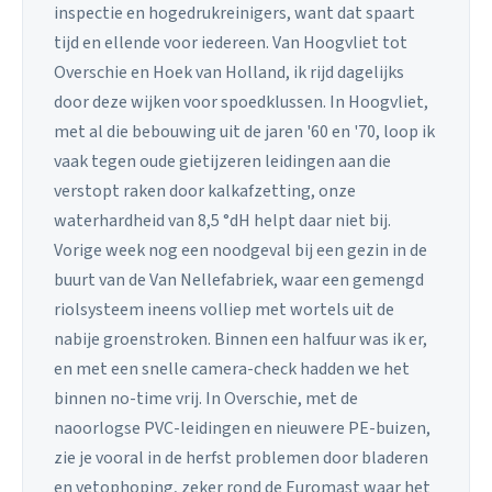
inspectie en hogedrukreinigers, want dat spaart
tijd en ellende voor iedereen. Van Hoogvliet tot
Overschie en Hoek van Holland, ik rijd dagelijks
door deze wijken voor spoedklussen. In Hoogvliet,
met al die bebouwing uit de jaren '60 en '70, loop ik
vaak tegen oude gietijzeren leidingen aan die
verstopt raken door kalkafzetting, onze
waterhardheid van 8,5 °dH helpt daar niet bij.
Vorige week nog een noodgeval bij een gezin in de
buurt van de Van Nellefabriek, waar een gemengd
riolsysteem ineens volliep met wortels uit de
nabije groenstroken. Binnen een halfuur was ik er,
en met een snelle camera-check hadden we het
binnen no-time vrij. In Overschie, met de
naoorlogse PVC-leidingen en nieuwere PE-buizen,
zie je vooral in de herfst problemen door bladeren
en vetophoping, zeker rond de Euromast waar het