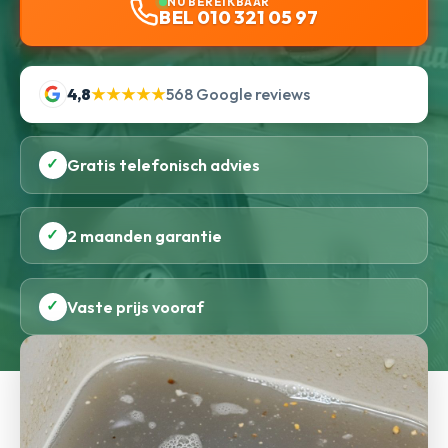
NU BEREIKBAAR
BEL 010 321 05 97
4,8
★★★★★
568 Google reviews
✓
Gratis telefonisch advies
✓
2 maanden garantie
✓
Vaste prijs vooraf