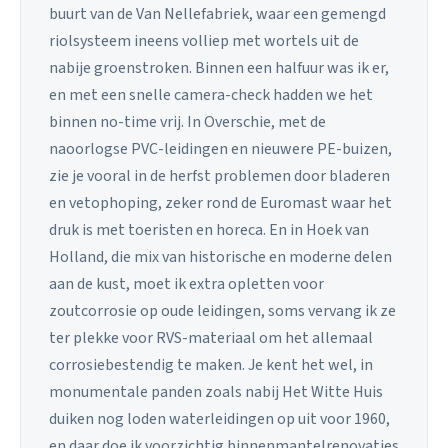
buurt van de Van Nellefabriek, waar een gemengd
riolsysteem ineens volliep met wortels uit de
nabije groenstroken. Binnen een halfuur was ik er,
en met een snelle camera-check hadden we het
binnen no-time vrij. In Overschie, met de
naoorlogse PVC-leidingen en nieuwere PE-buizen,
zie je vooral in de herfst problemen door bladeren
en vetophoping, zeker rond de Euromast waar het
druk is met toeristen en horeca. En in Hoek van
Holland, die mix van historische en moderne delen
aan de kust, moet ik extra opletten voor
zoutcorrosie op oude leidingen, soms vervang ik ze
ter plekke voor RVS-materiaal om het allemaal
corrosiebestendig te maken. Je kent het wel, in
monumentale panden zoals nabij Het Witte Huis
duiken nog loden waterleidingen op uit voor 1960,
en daar doe ik voorzichtig binnenmantelrenovaties