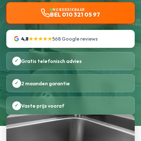
NU BEREIKBAAR
BEL 010 321 05 97
4,8
★★★★★
568 Google reviews
✓
Gratis telefonisch advies
✓
2 maanden garantie
✓
Vaste prijs vooraf