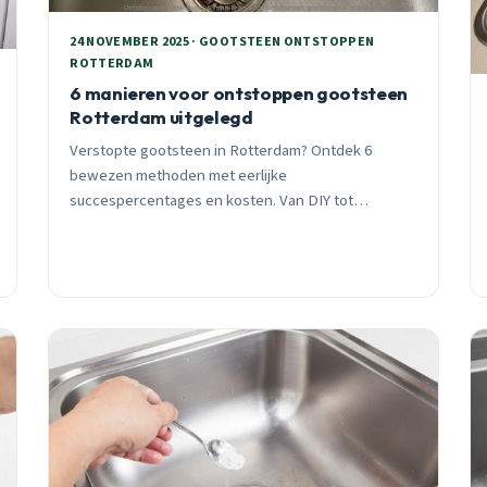
24 NOVEMBER 2025 · GOOTSTEEN ONTSTOPPEN
ROTTERDAM
6 manieren voor ontstoppen gootsteen
Rotterdam uitgelegd
Verstopte gootsteen in Rotterdam? Ontdek 6
bewezen methoden met eerlijke
succespercentages en kosten. Van DIY tot
professionele hoogdrukreiniging. 24/7
spoedservice binnen 30 minuten.