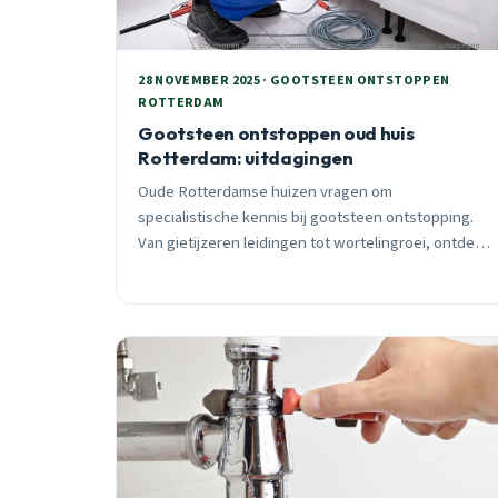
28 NOVEMBER 2025 · GOOTSTEEN ONTSTOPPEN
ROTTERDAM
Gootsteen ontstoppen oud huis
Rotterdam: uitdagingen
Oude Rotterdamse huizen vragen om
specialistische kennis bij gootsteen ontstopping.
Van gietijzeren leidingen tot wortelingroei, ontdek
de uitdagingen en moderne oplossingen voor jouw
oude huis.