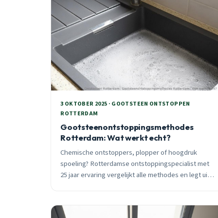
3 OKTOBER 2025 · GOOTSTEEN ONTSTOPPEN
ROTTERDAM
Gootsteenontstoppingsmethodes
Rotterdam: Wat werkt echt?
Chemische ontstoppers, plopper of hoogdruk
spoeling? Rotterdamse ontstoppingspecialist met
25 jaar ervaring vergelijkt alle methodes en legt uit
wat écht werkt bij verstopte gootstenen in
Charlois, Rozenburg en Rotterdam Centrum.