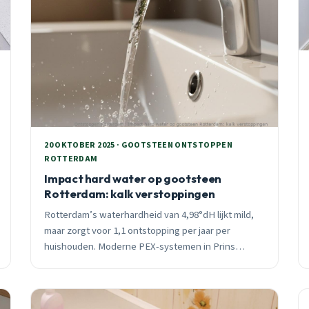
20 OKTOBER 2025 · GOOTSTEEN ONTSTOPPEN
ROTTERDAM
Impact hard water op gootsteen
Rotterdam: kalk verstoppingen
Rotterdam’s waterhardheid van 4,98°dH lijkt mild,
maar zorgt voor 1,1 ontstopping per jaar per
huishouden. Moderne PEX-systemen in Prins
Alexander en Noord versnellen kalkafzetting. Leer
waarschuwingssignalen herkennen en voorkom
€2.000-3.000 schade.