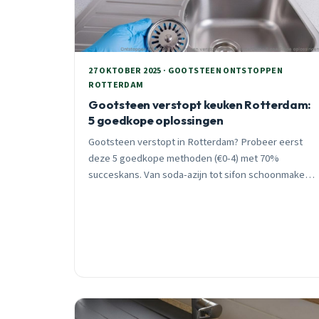
27 OKTOBER 2025 · GOOTSTEEN ONTSTOPPEN
ROTTERDAM
Gootsteen verstopt keuken Rotterdam:
5 goedkope oplossingen
Gootsteen verstopt in Rotterdam? Probeer eerst
deze 5 goedkope methoden (€0-4) met 70%
succeskans. Van soda-azijn tot sifon schoonmaken,
praktische oplossingen voor acute verstoppingen
in Rotterdamse keukens.