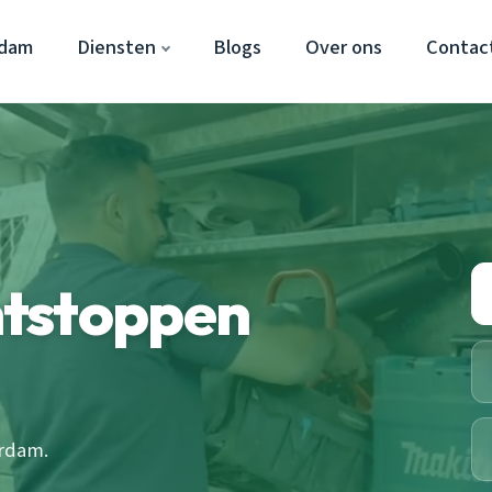
rdam
Diensten
Blogs
Over ons
Contac
tstoppen
erdam.