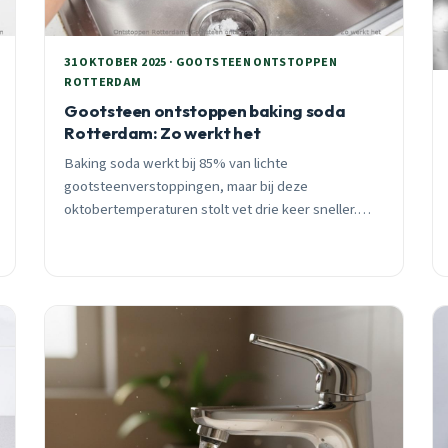
31 OKTOBER 2025 · GOOTSTEEN ONTSTOPPEN
ROTTERDAM
Gootsteen ontstoppen baking soda
Rotterdam: Zo werkt het
Baking soda werkt bij 85% van lichte
gootsteenverstoppingen, maar bij deze
oktobertemperaturen stolt vet drie keer sneller.
Ontdek wanneer DIY-ontstopping zin heeft en
wanneer professionele hulp goedkoper uitpakt
voor Rotterdamse woningen.