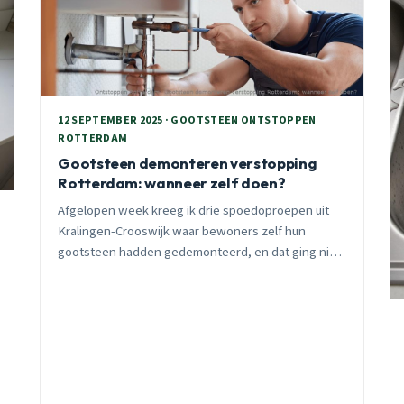
12 SEPTEMBER 2025 · GOOTSTEEN ONTSTOPPEN
ROTTERDAM
Gootsteen demonteren verstopping
Rotterdam: wanneer zelf doen?
Afgelopen week kreeg ik drie spoedoproepen uit
Kralingen-Crooswijk waar bewoners zelf hun
gootsteen hadden gedemonteerd, en dat ging niet
altijd goed. Wanneer kun je het zelf en wanneer bel
je beter een professional?