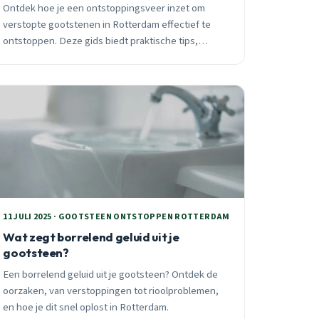
Ontdek hoe je een ontstoppingsveer inzet om
verstopte gootstenen in Rotterdam effectief te
ontstoppen. Deze gids biedt praktische tips,
afgestemd op de lokale uitdagingen in deze
dynamische havenstad, met voorbereiding en
nazorg.
11 JULI 2025 · GOOTSTEEN ONTSTOPPEN ROTTERDAM
Wat zegt borrelend geluid uit je
gootsteen?
Een borrelend geluid uit je gootsteen? Ontdek de
oorzaken, van verstoppingen tot rioolproblemen,
en hoe je dit snel oplost in Rotterdam.