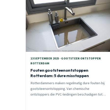
13 SEPTEMBER 2025 · GOOTSTEEN ONTSTOPPEN
ROTTERDAM
Fouten gootsteenontstoppen
Rotterdam: 5 dure misstappen
Rotterdammers maken regelmatig dure fouten bij
gootsteenontstopping. Van chemische
ontstoppers die PVC-leidingen beschadigen tot
verkeerd gereedschap, deze misstappen kosten
€500-2500. Ontdek hoe je ze vermijdt.