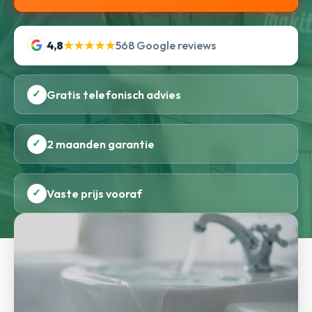
4,8
★★★★★
568 Google reviews
✓
Gratis telefonisch advies
✓
2 maanden garantie
✓
Vaste prijs vooraf