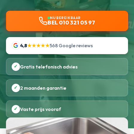
NU BEREIKBAAR
BEL 010 321 05 97
4,8
★★★★★
568 Google reviews
✓
Gratis telefonisch advies
✓
2 maanden garantie
✓
Vaste prijs vooraf