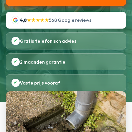
4,8
★★★★★
568 Google reviews
✓
Gratis telefonisch advies
✓
2 maanden garantie
✓
Vaste prijs vooraf