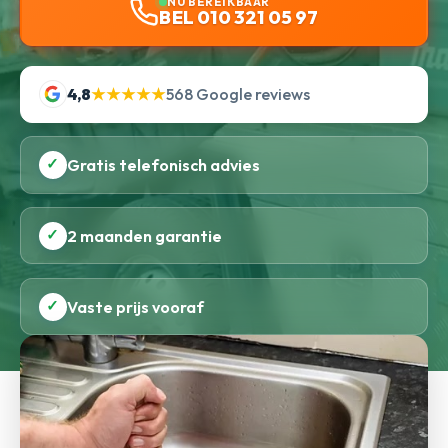
NU BEREIKBAAR
BEL 010 321 05 97
4,8
★★★★★
568 Google reviews
✓
Gratis telefonisch advies
✓
2 maanden garantie
✓
Vaste prijs vooraf