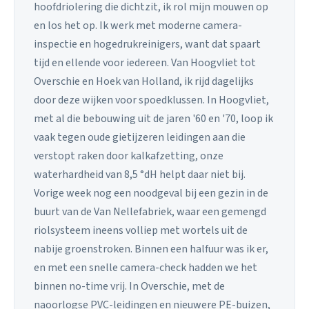
hoofdriolering die dichtzit, ik rol mijn mouwen op
en los het op. Ik werk met moderne camera-
inspectie en hogedrukreinigers, want dat spaart
tijd en ellende voor iedereen. Van Hoogvliet tot
Overschie en Hoek van Holland, ik rijd dagelijks
door deze wijken voor spoedklussen. In Hoogvliet,
met al die bebouwing uit de jaren '60 en '70, loop ik
vaak tegen oude gietijzeren leidingen aan die
verstopt raken door kalkafzetting, onze
waterhardheid van 8,5 °dH helpt daar niet bij.
Vorige week nog een noodgeval bij een gezin in de
buurt van de Van Nellefabriek, waar een gemengd
riolsysteem ineens volliep met wortels uit de
nabije groenstroken. Binnen een halfuur was ik er,
en met een snelle camera-check hadden we het
binnen no-time vrij. In Overschie, met de
naoorlogse PVC-leidingen en nieuwere PE-buizen,