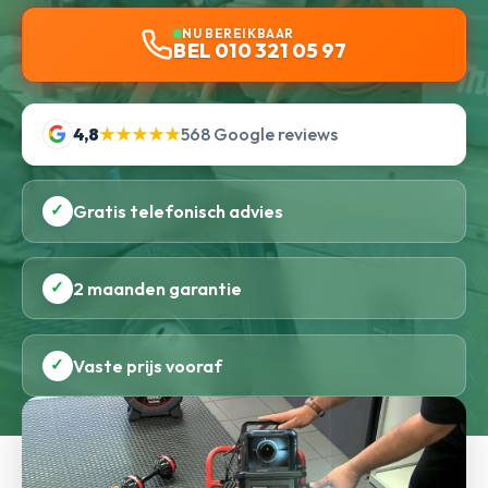
NU BEREIKBAAR
BEL 010 321 05 97
4,8
★★★★★
568 Google reviews
✓
Gratis telefonisch advies
✓
2 maanden garantie
✓
Vaste prijs vooraf