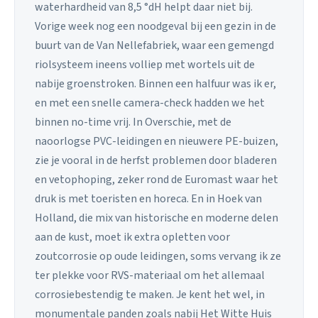
waterhardheid van 8,5 °dH helpt daar niet bij.
Vorige week nog een noodgeval bij een gezin in de
buurt van de Van Nellefabriek, waar een gemengd
riolsysteem ineens volliep met wortels uit de
nabije groenstroken. Binnen een halfuur was ik er,
en met een snelle camera-check hadden we het
binnen no-time vrij. In Overschie, met de
naoorlogse PVC-leidingen en nieuwere PE-buizen,
zie je vooral in de herfst problemen door bladeren
en vetophoping, zeker rond de Euromast waar het
druk is met toeristen en horeca. En in Hoek van
Holland, die mix van historische en moderne delen
aan de kust, moet ik extra opletten voor
zoutcorrosie op oude leidingen, soms vervang ik ze
ter plekke voor RVS-materiaal om het allemaal
corrosiebestendig te maken. Je kent het wel, in
monumentale panden zoals nabij Het Witte Huis