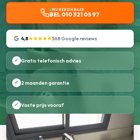
NU BEREIKBAAR
BEL 010 321 05 97
4,8
★★★★★
568 Google reviews
✓
Gratis telefonisch advies
✓
2 maanden garantie
✓
Vaste prijs vooraf