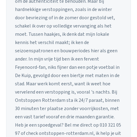
om de authenticiteit te behouden. Maar bij
hardnekkige verstoppingen, zoals in de winter
door bevriezing of in de zomer door gestold vet,
schakel ik over op volledige vervanging als het
moet. Tussen haakjes, ik denk dat mijn lokale
kennis het verschil maakt; ik ken de
seizoenspatronen en bouwperiodes hier als geen
ander. In mijn vrije tijd ben ik een fervent
Feyenoord-fan, niks fijner dan een potje voetbal in
De Kuip, gevolgd door een biertje met maten in de
stad. Maar werk komt eerst, want ik weet hoe
vervelend een verstopping is, vooral 's nachts. Bij
Ontstoppen Rotterdam sta ik 24/7 paraat, binnen
30 minuten ter plaatse zonder voorrijkosten, met
een vast tarief vooraf en drie maanden garantie.
Heb je een spoedgeval? Bel me direct op 010 321 05
97 of check ontstoppen-rotterdam.nl, ik help je uit