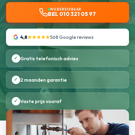
NU BEREIKBAAR
BEL 010 321 05 97
4,8
★★★★★
568 Google reviews
✓
Gratis telefonisch advies
✓
2 maanden garantie
✓
Vaste prijs vooraf